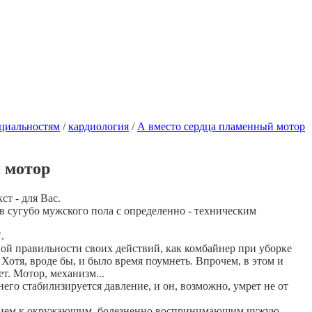
ециальностям
/
кардиология
/
А вместо сердца пламенный мотор
 мотор
ст - для Вас.
в сугубо мужского пола с определенно - техническим
.
енной правильности своих действий, как комбайнер при уборке
 Хотя, вроде бы, и было время поумнеть. Впрочем, в этом и
т. Мотор, механизм...
его стабилизируется давление, и он, возможно, умрет не от
ствием к окружающим, болезненно воспринимающим чужую