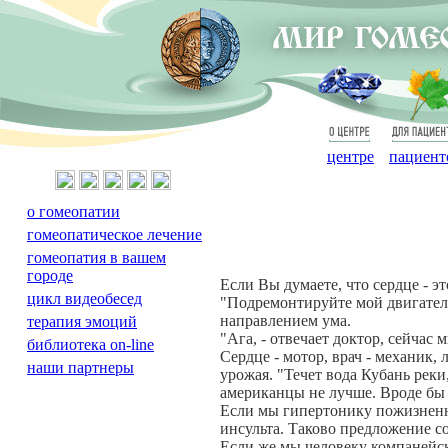
О
Для
центре
пациент
о гомеопатии
гомеопатическое лечение
гомеопатия в вашем
городе
Если Вы думаете, что сердце - эт
цикл видеобесед
"Подремонтируйте мой двигатель
направлением ума.
терапия эмоций
"Ага, - отвечает доктор, сейчас 
библиотека on-line
Сердце - мотор, врач - механик,
наши партнеры
урожая. "Течет вода Кубань реки
американцы не лучше. Вроде бы у
Если мы гипертонику пожизненно 
инсульта. Таково предложение 
Если же мы человеку компанейс