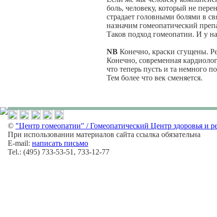
боль, человеку, который не пере
страдает головными болями в с
назначим гомеопатический препа
Таков подход гомеопатии. И у нас
NB
Конечно, краски сгущены. Р
Конечно, современная кардиологи
что теперь пусть и та немного п
Тем более что век сменяется.
©
"Центр гомеопатии" / Гомеопатический Центр здоровья и р
При использовании материалов сайта ссылка обязательна
E-mail:
написать письмо
Tel.: (495) 733-53-51, 733-12-77