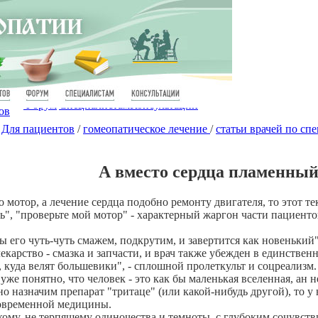
Форум
Специалистам
Консультации
ов
Для пациентов
/
гомеопатическое лечение
/
статьи врачей по сп
А вместо сердца пламенный
о мотор, а лечение сердца подобно ремонту двигателя, то этот тек
", "проверьте мой мотор" - характерный жаргон части пациенто
мы его чуть-чуть смажем, подкрутим, и завертится как новенький"
 лекарство - смазка и запчасти, и врач также убежден в единств
, куда велят большевики", - сплошной пролеткульт и соцреализм.
же понятно, что человек - это как бы маленькая вселенная, ан не
назначим препарат "тритаце" (или какой-нибудь другой), то у н
современной медицины.
кому, не терпящему одиночества и темноты, с глубоким сочув