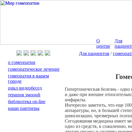
О
Для
центре
пациент
Для пациентов
/
гомеопат
о гомеопатии
гомеопатическое лечение
Гоме
гомеопатия в вашем
городе
цикл видеобесед
Гипертоническая болезнь - одно
и даже при внешне относительно
терапия эмоций
инфаркты.
библиотека on-line
Интересно заметить, что еще 100
наши партнеры
аппаратуры, но, в большей степе
цивилизации, чрезмерных психич
Сегодняшняя медицина имеет мно
одно из средств, к сожалению, 
другие органы и системы челове