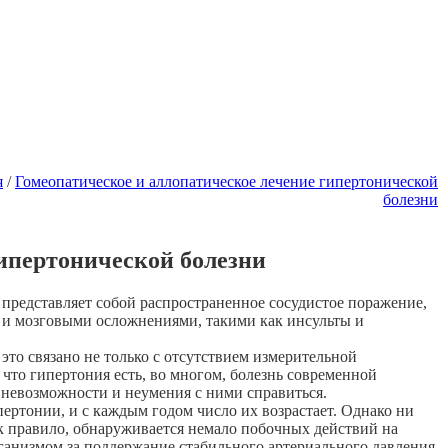
я
/
Гомеопатическое и аллопатическое лечение гипертонической
болезни
гипертонической болезни
 представляет собой распространенное сосудистое поражение,
 и мозговыми осложнениями, такими как инсульты и
 это связано не только с отсутствием измерительной
 что гипертония есть, во многом, болезнь современной
 невозможности и неумения с ними справиться.
ртонии, и с каждым годом число их возрастает. Однако ни
ак правило, обнаруживается немало побочных действий на
организмом за поддержание стабильного артериального давления