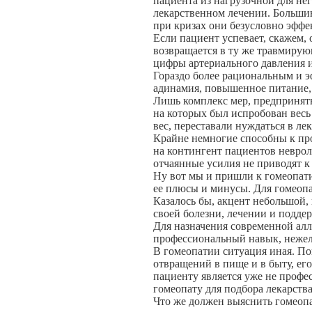
пациента из нагрузочной для не
лекарственном лечении. Больши
при кризах они безусловно эффе
Если пациент успевает, скажем,
возвращается в ту же травмирую
цифры артериального давления и
Гораздо более рациональным и э
адинамия, повышенное питание, 
Лишь комплекс мер, предприняты
на которых был испробован весь
вес, переставали нуждаться в ле
Крайне немногие способны к про
на контингент пациентов неврол
отчаянные усилия не приводят к 
Ну вот мы и пришли к гомеопати
ее плюсы и минусы. Для гомеопа
Казалось бы, акцент небольшой
своей болезни, лечении и подде
Для назначения современной алл
профессиональный навык, нежели
В гомеопатии ситуация иная. По
отвращений в пище и в быту, ег
пациенту является уже не профе
гомеопату для подбора лекарства
Что же должен выяснить гомеопат