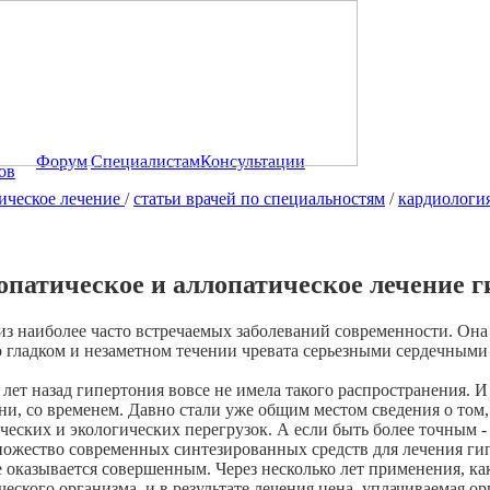
Форум
Специалистам
Консультации
ов
ическое лечение
/
статьи врачей по специальностям
/
кардиологи
опатическое и аллопатическое лечение 
 из наиболее часто встречаемых заболеваний современности. Она
 гладком и незаметном течении чревата серьезными сердечными
 лет назад гипертония вовсе не имела такого распространения. И
ни, со временем. Давно стали уже общим местом сведения о том,
еских и экологических перегрузок. А если быть более точным -
жество современных синтезированных средств для лечения гипе
не оказывается совершенным. Через несколько лет применения, к
ческого организма, и в результате лечения цена, уплачиваемая 