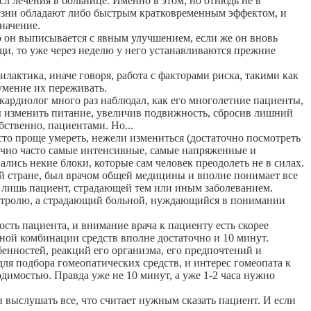
л лечения в больнице. Именно в этом, но отнюдь не в
езни обладают либо быстрым кратковременным эффектом, и
начение.
то он выписывается с явным улучшением, если же он вновь
и, то уже через неделю у него устанавливаются прежние
актика, иначе говоря, работа с факторами риска, такими как
умение их переживать.
кардиолог много раз наблюдал, как его многолетние пациенты,
лы изменить питание, увеличив подвижность, сбросив лишний
бственно, пациентами. Но...
то проще умереть, нежели измениться (достаточно посмотреть
очно часто самые интенсивные, самые напряженные и
ались некие блоки, которые сам человек преодолеть не в силах.
ей стране, был врачом общей медицины и вполне понимает все
т лишь пациент, страдающей тем или иным заболеванием.
онтролю, а страдающий больной, нуждающийся в понимании
ть пациента, и внимание врача к пациенту есть скорее
ной комбинации средств вполне достаточно и 10 минут.
енностей, реакций его организма, его предпочтений и
ля подбора гомеопатических средств, и интерес гомеопата к
имостью. Правда уже не 10 минут, а уже 1-2 часа нужно
н выслушать все, что считает нужным сказать пациент. И если