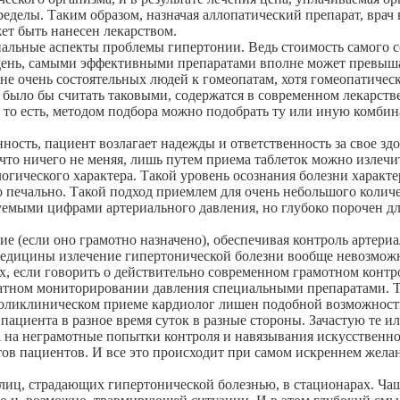
еделы. Таким образом, назначая аллопатический препарат, врач 
ет быть нанесен лекарством.
иальные аспекты проблемы гипертонии. Ведь стоимость самого 
ень, самыми эффективными препаратами вполне может превышать
не очень состоятельных людей к гомеопатам, хотя гомеопатичес
 было бы считать таковыми, содержатся в современном лекарств
 то есть, методом подбора можно подобрать ту или иную комбина
ность, пациент возлагает надежды и ответственность за свое зд
, что ничего не меняя, лишь путем приема таблеток можно излеч
логического характера. Такой уровень осознания болезни харак
о печально. Такой подход приемлем для очень небольшого колич
уемыми цифрами артериального давления, но глубоко порочен д
ие (если оно грамотно назначено), обеспечивая контроль артериа
медицины излечение гипертонической болезни вообще невозмож
, если говорить о действительно современном грамотном контро
атном мониторировании давления специальными препаратами. Т
оликлиническом приеме кардиолог лишен подобной возможности
 пациента в разное время суток в разные стороны. Зачастую те
на неграмотные попытки контроля и навязывания искусственног
нтов пациентов. И все это происходит при самом искреннем жел
иц, страдающих гипертонической болезнью, в стационарах. Чаще 