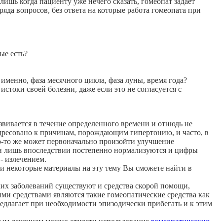
 лишь когда пациенту уже нечего сказать, гомеопат задает
яда вопросов, без ответа на которые работа гомеопата при
ые есть?
именно, фаза месячного цикла, фаза луны, время года?
стоки своей болезни, даже если это не согласуется с
звивается в течение определенного времени и отнюдь не
адресовано к причинам, порождающим гипертонию, и часто, в
го-то же может первоначально произойти улучшение
 и лишь впоследствии постепенно нормализуются и цифры
 - излечением.
а и некоторые материалы на эту тему Вы сможете найти в
ких заболеваний существуют и средства скорой помощи,
и средствами являются такие гомеопатические средства как
редлагает при необходимости эпизодически прибегать и к этим