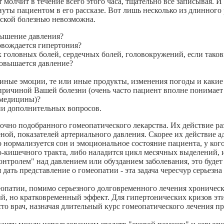
т молчит в течение всего этого часа, тщательно все записывая. И
уты пациентом в его рассказе. Вот лишь несколько из длинного р
еской болезнью невозможна.
вышение давления?
вождается гипертония?
 головных болей, сердечных болей, головокружений, если таков
повышается давление?
и иные эмоции, те или иные продукты, изменения погоды и какие 
причиной Вашей болезни (очень часто пациент вполне понимает и
 медицины)?
тни дополнительных вопросов.
точно подобранного гомеопатического лекарства. Их действие ра
ной, показателей артериального давления. Скорее их действие 
о нормализуется сон и эмоциональное состояние пациента, у ко
о-кишечного тракта, либо наладится цикл месячных выделений,
контролем" над давлением или обузданием заболевания, это будет
 дать представление о гомеопатии - эта задача чересчур серьезн
еопатии, помимо серьезного долговременного лечения хроничес
 но кратковременный эффект. Для гипертонических кризов этим
сто врач, назначая длительный курс гомеопатического лечения п