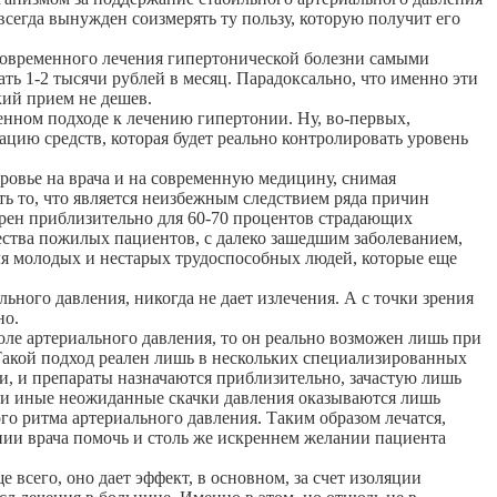
всегда вынужден соизмерять ту пользу, которую получит его
современного лечения гипертонической болезни самыми
 1-2 тысячи рублей в месяц. Парадоксально, что именно эти
кий прием не дешев.
енном подходе к лечению гипертонии. Ну, во-первых,
цию средств, которая будет реально контролировать уровень
оровье на врача и на современную медицину, снимая
ить то, что является неизбежным следствием ряда причин
терен приблизительно для 60-70 процентов страдающих
ества пожилых пациентов, с далеко зашедшим заболеванием,
ля молодых и нестарых трудоспособных людей, которые еще
льного давления, никогда не дает излечения. А с точки зрения
но.
ле артериального давления, то он реально возможен лишь при
акой подход реален лишь в нескольких специализированных
, и препараты назначаются приблизительно, зачастую лишь
 или иные неожиданные скачки давления оказываются лишь
о ритма артериального давления. Таким образом лечатся,
ании врача помочь и столь же искреннем желании пациента
всего, оно дает эффект, в основном, за счет изоляции