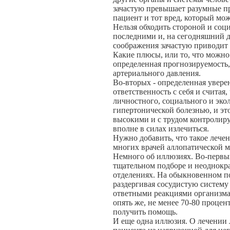
зачастую превышает разумные пр
пациент и тот вред, который мож
Нельзя обходить стороной и соц
последними и, на сегодняшний д
соображения зачастую приводит 
Какие плюсы, или то, что можно
определенная прогнозируемость,
артериального давления.
Во-вторых - определенная уверен
ответственность с себя и считая
личностного, социального и эко
гипертонической болезнью, и эт
высокими и с трудом контролир
вполне в силах излечиться.
Нужно добавить, что такое лечен
многих врачей аллопатической 
Немного об иллюзиях. Во-первых
тщательном подборе и неоднокр
отделениях. На обыкновенном п
раздергивая сосудистую систему
ответными реакциями организма 
опять же, не менее 70-80 проце
получить помощь.
И еще одна иллюзия. О лечении л