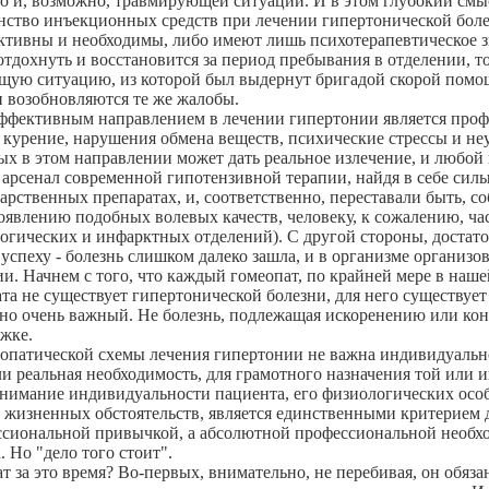
го и, возможно, травмирующей ситуации. И в этом глубокий смыс
нство инъекционных средств при лечении гипертонической бол
ктивны и необходимы, либо имеют лишь психотерапевтическое з
 отдохнуть и восстановится за период пребывания в отделении, 
щую ситуацию, из которой был выдернут бригадой скорой помощ
 возобновляются те же жалобы.
ффективным направлением в лечении гипертонии является профил
курение, нарушения обмена веществ, психические стрессы и не
х в этом направлении может дать реальное излечение, и любой 
 арсенал современной гипотензивной терапии, найдя в себе си
карственных препаратах, и, соответственно, переставали быть, со
явлению подобных волевых качеств, человеку, к сожалению, час
огических и инфарктных отделений). С другой стороны, достат
успеху - болезнь слишком далеко зашла, и в организме организов
и. Начнем с того, что каждый гомеопат, по крайней мере в наш
та не существует гипертонической болезни, для него существуе
, но очень важный. Не болезнь, подлежащая искоренению или к
ржке.
опатической схемы лечения гипертонии не важна индивидуальнос
 реальная необходимость, для грамотного назначения той или и
нимание индивидуальности пациента, его физиологических особ
о жизненных обстоятельств, является единственными критерием д
ссиональной привычкой, а абсолютной профессиональной необход
. Но "дело того стоит".
 за это время? Во-первых, внимательно, не перебивая, он обяза