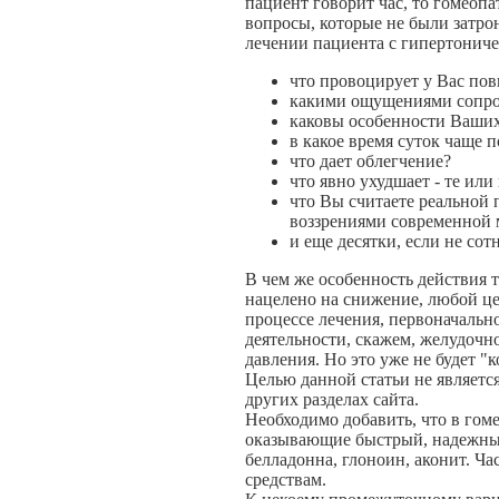
пациент говорит час, то гомеопа
вопросы, которые не были затрон
лечении пациента с гипертонич
что провоцирует у Вас по
какими ощущениями сопро
каковы особенности Ваших
в какое время суток чаще 
что дает облегчение?
что явно ухудшает - те ил
что Вы считаете реальной 
воззрениями современной
и еще десятки, если не со
В чем же особенность действия 
нацелено на снижение, любой це
процессе лечения, первоначальн
деятельности, скажем, желудочн
давления. Но это уже не будет "
Целью данной статьи не является
других разделах сайта.
Необходимо добавить, что в гом
оказывающие быстрый, надежный,
белладонна, глоноин, аконит. Ча
средствам.