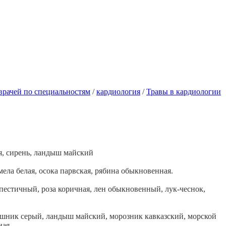
 врачей по специальностям
/
кардиология
/
Травы в кардиологии
я, сирень, ландыш майский
ела белая, осока парвская, рябина обыкновенная.
естичный, роза коричная, лен обыкновенный, лук-чеснок,
шник серый, ландыш майский, морозник кавказский, морской
ная