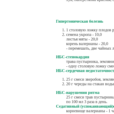
Гипертоническая болезнь
1 столовую ложку плодов ря
семена укропа - 10,0
листья мяты - 20,0
корень валерианы - 20,0
- перемешать, две чайных л
ИБС-стенокардия
трава пустырника, земляни
- одну столовую ложку смес
ИБС-сердечная недостаточнос
25 г смеси зверобоя, земля
20 г череды на стакан воды
ИБС-нарушения ритма
25 г смеси трав пустырник
по 100 мл 3 раза в день.
Седативный (успокаивающий)
корневище валерианы - 1 ч