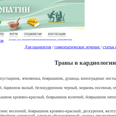
Форум
Специалистам
Консультации
ов
Для пациентов
/
гомеопатическое лечение
/
статьи
Травы в кардиологии
, пустырник, земляника, боярышник, душица, виноградные листь
, барвинок малый, белокудринник черный, морковь посевная, ом
ярышник кровяно-красный, боярышник колючий, боярышник пятип
онис весенний, боярышник кровяно-красный, дескурения, желту
 обвойник греческий, олеандр обыкновенный, спаржа лекарствен