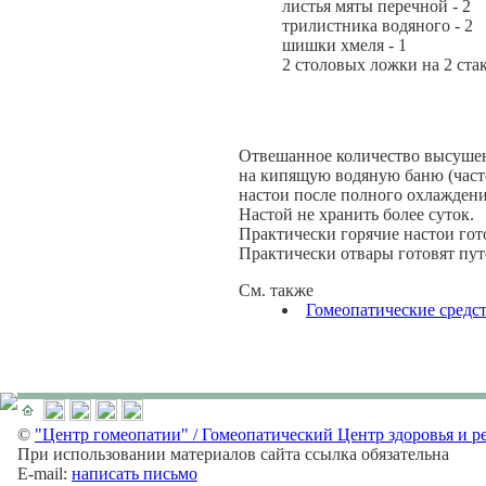
листья мяты перечной - 2
трилистника водяного - 2
шишки хмеля - 1
2 столовых ложки на 2 стак
Отвешанное количество высушенн
на кипящую водяную баню (часто
настои после полного охлаждения
Настой не хранить более суток.
Практически горячие настои гото
Практически отвары готовят пут
См. также
Гомеопатические средс
©
"Центр гомеопатии" / Гомеопатический Центр здоровья и р
При использовании материалов сайта ссылка обязательна
E-mail:
написать письмо