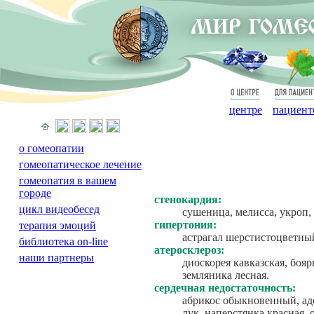
О
Для
центре
пациент
о гомеопатии
гомеопатическое лечение
гомеопатия в вашем
городе
стенокардия:
цикл видеобесед
сушеница, мелисса, укроп
гипертония:
терапия эмоций
аcтрагал шерстистоцветный
библиотека on-line
атеросклероз:
наши партнеры
диоскорея кавказская, бо
земляника лесная.
сердечная недостаточность:
абрикос обыкновенный, ад
лук, наперстянка красная,