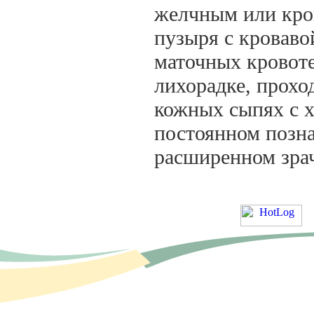
желчным или кро
пузыря с кроваво
маточных кровот
лихорадке, прохо
кожных сыпях с х
постоянном позна
расширенном зрач