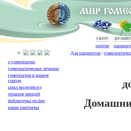
О
Для
центре
пациент
Для пациентов
/
гомеопатиче
о гомеопатии
гомеопатическое лечение
гомеопатия в вашем
д
городе
цикл видеобесед
терапия эмоций
Домашний
библиотека on-line
наши партнеры