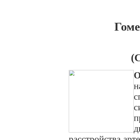
Гоме
(
О
н
с
с
п
д
расстройства арт