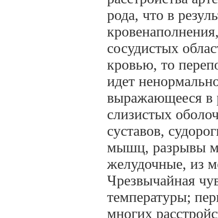
рода, что в резу
кровенаполнения,
сосудистых облас
кровью, то переп
идет ненормально
выражающееся в 
слизистых оболоч
суставов, судоро
мышц, разрывы ме
желудочные, из м
Чрезвычайная чув
температуры; пер
многих расстройс