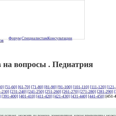
Форум
Специалистам
Консультации
ов
 на вопросы . Педиатрия
50]
[51-60]
[61-70]
[71-80]
[81-90]
[91-100]
[101-110]
[111-120]
[121-
-230]
[231-240]
[241-250]
[251-260]
[261-270]
[271-280]
[281-290]
[
]
[391-400]
[401-410]
[411-420]
[421-430]
[431-440]
[441-450]
[451-
ьная астма. может ли помочь гомеопатия. какие препараты мож