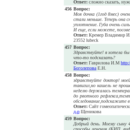
Ответ:
сложно сказать, нуж
456
Вопрос:
Моя дочка (1год 8мес) очен
стали меньше. Теперь она с
уплотнение. Губа очень сил
И еще, если можете, посов
Ответ:
Кремер Владимир Ил
23552 lubeck
457
Вопрос:
Здравствуйте! я хотела бы 
что-то подсказать?
Ответ:
Гаврилова И.М
http
Боголепова
Е.Н.
458
Вопрос:
здравствуйте доктор! моей 
тавигил,но кашель не про
неделю держалась температ
до рвотного рефлекса,темп
обследование,подскажите в 
Ответ:
Сайт гомеопатически
д-р
Щеникова
459
Вопрос:
Добрый день. Моему сыну 4
способы лечения (КИП, виф