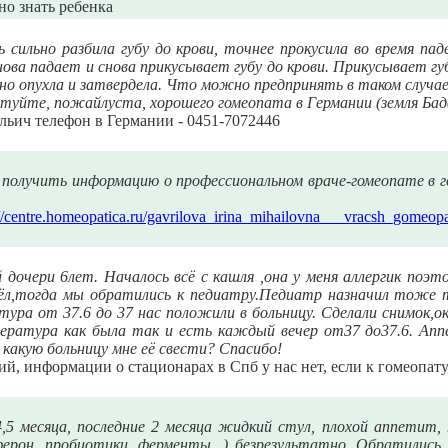
но знать ребенка
ь сильно разбила губу до крови, точнее прокусила во время п
нова падает и снова прикусывает губу до крови. Прикусывает гу
ьно опухла и затвердела. Что можно предпринять в таком случа
етуйте, пожайлуста, хорошего гомеопата в Германии (земля Ба
ьич телефон в Германии - 0451-7072446
получить информацию о профессиональном враче-гомеопате в гор
://centre.homeopatica.ru/gavrilova_irina_mihailovna___vracsh_gomeopa
дочери 6лет. Началось всё с кашля ,она у меня аллергик поэт
шёл,тогда мы обратились к педиатру.Педиатр назначил тоже т
ура от 37.6 до 37 нас положили в больницу. Сделали снимок,ок
ература как была так и есть каждый вечер от37 до37.6. Апп
какую больницу мне её свести? Cпасибо!
й, информации о стационарах в Спб у нас нет, если к гомеопату
,5 месяца, последние 2 месяца жидкий стул, плохой аппетит,
ерон, пробиотики, ферменты...) безрезультатно. Обратились 