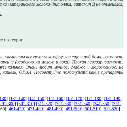
атка материнского молока-Фитоляка, витамин Д не отменялся,
и.
не по теории.
, увеличены все группы лимфоузлов еще с род дома, возможно
арение (особенно на молоко и соки). Плохая перевариваемость
 музыкальная. Очень любит мучное, сладкое и мороженное, не
и, кашель, ОРВИ. Посоветуйте пожалуйста какие препараты
130]
[131-140]
[141-150]
[151-160]
[161-170]
[171-180]
[181-190]
291-300]
[301-310]
[311-320]
[321-330]
[331-340]
[341-350]
[351-
460]
[461-470]
[471-480]
[481-490]
[491-500]
[501-510]
[511-520]