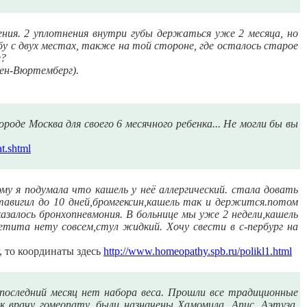
адения. 2 уплотнения внутри губы держаться уже 2 месяца, но
бу с двух местах, также на той стороне, где осталось старое
е?
ден-Вюртемберг).
оде Москва для своего 6 месячного ребенка... Не могли бы вы
t.shtml
ому я подумала что кашель у неё аллергический. стала довать
авигил до 10 дней,бромгексин,кашель так и держится.потом
азалось бронхопневмония. В больнице мы уже 2 недели,кашель
етита нету совсем,стул жидкий. Хочу свести в с-пербург на
, то координаты здесь
http://www.homeopathy.spb.ru/polikl1.html
 последний месяц нет набора веса. Прошли все традиционные
к врачу гомеопату, были назначены Хамомила, Апис, Аэтуза,