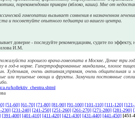
иотики, порекомендован прикорм (яблоко, каши). Мне от недост
.
ссической гомеопатии вызывает сомнения в назначенном лечени
та и посоветуйте опытного педиатра из вашего центра.
ывает доверие - последуйте рекомендациям, судите по эффекту, 
рилова И.М.
ожалуйста хорошего врача-гомеопата в Москве. Дочке три года
ту в год-в норме. Гипертрофированные миндалины, плохое пищев
бин. Худенькая, очень активная,упрямая, очень общительная и
ные или тушеные овощи и фрукты. Замучили постоянные сопл
ибо.
ica.ru/kollektiv_chentra.shtml
ова
50]
[51-60]
[61-70]
[71-80]
[81-90]
[91-100]
[101-110]
[111-120]
[121-
-230]
[231-240]
[241-250]
[251-260]
[261-270]
[271-280]
[281-290]
[
]
[391-400]
[401-410]
[411-420]
[421-430]
[431-440]
[441-450]
[451-