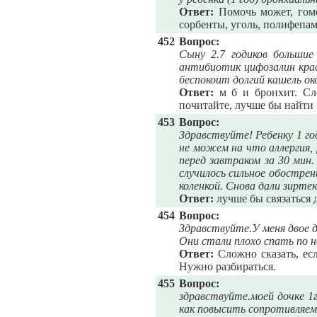
Ответ:
Помочь может, гоме
сорбенты, уголь, полифепам
452
Вопрос:
Сыну 2.7 годиков большие
антибиотик цифозалин крас
беспокоит долгий кашель ок
Ответ:
м б и бронхит. Сло
почитайте, лучше бы найти 
453
Вопрос:
Здравствуйте! Ребенку 1 го
не можем на что аллергия, 
перед завтраком за 30 мин.
случилось сильное обострен
коленкой. Снова дали зирте
Ответ:
лучше бы связаться д
454
Вопрос:
Здравствуйте.У меня двое де
Они стали плохо спать по 
Ответ:
Сложно сказать, есл
Нужно разбираться.
455
Вопрос:
здравствуйте.моей дочке 1
как повысить сопротивляемо