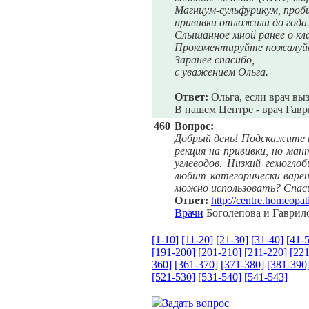
Магниум-сульфурикум, проб
прививки отложили до года
Слышанное мной ранее о кла
Прокоментируйте пожалуйс
Заранее спасибо,
с уважением Ольга.
Ответ:
Ольга, если врач выз
В нашем Центре - врач Гав
460
Вопрос:
Добрый день! Подскажите п
рекция на прививки, но ман
углеводов. Низкий гемогло
любит категорически варе
можно использовать? Спас
Ответ:
http://centre.homeopat
Врачи
Боголепова и Гаврил
[1-10]
[11-20]
[21-30]
[31-40]
[41-
[191-200]
[201-210]
[211-220]
[221
360]
[361-370]
[371-380]
[381-390
[521-530]
[531-540]
[541-543]
Задать вопрос