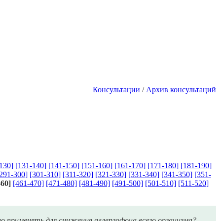
Консультации
/
Архив консультаций
130]
[131-140]
[141-150]
[151-160]
[161-170]
[171-180]
[181-190]
291-300]
[301-310]
[311-320]
[321-330]
[331-340]
[341-350]
[351-
460]
[461-470]
[471-480]
[481-490]
[491-500]
[501-510]
[511-520]
но применять для снижения аллергофона всего организма?