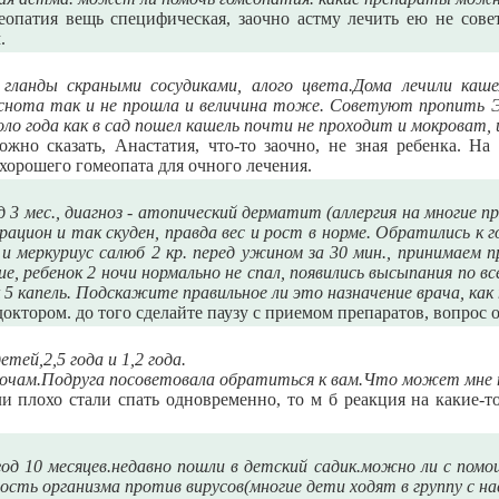
опатия вещь специфическая, заочно астму лечить ею не совет
.
 гланды скраными сосудиками, алого цвета.Дома лечили каше
нота так и не прошла и величина тоже. Советуют пропить Эда
оло года как в сад пошел кашель почти не проходит и мокроват,
жно сказать, Анастатия, что-то заочно, не зная ребенка. Н
хорошего гомеопата для очного лечения.
д 3 мес., диагноз - атопический дерматит (аллергия на многие п
рацион и так скуден, правда вес и рост в норме. Обратились к г
 и меркуриус салюб 2 кр. перед ужином за 30 мин., принимаем п
ие, ребенок 2 ночи нормально не спал, появились высыпания по в
к 5 капель. Подскажите правильное ли это назначение врача, к
октором. до того сделайте паузу с приемом препаратов, вопрос 
тей,2,5 года и 1,2 года.
ночам.Подруга посоветовала обратиться к вам.Что может мне 
и плохо стали спать одновременно, то м б реакция на какие-
год 10 месяцев.недавно пошли в детский садик.можно ли с по
сть организма против вирусов(многие дети ходят в группу с н