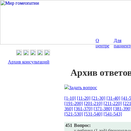
О
Для
центре
пациент
Архив консультаций
Архив ответов
Задать вопрос
[1-10]
[11-20]
[21-30]
[31-40]
[41-
[191-200]
[201-210]
[211-220]
[221
360]
[361-370]
[371-380]
[381-390
[521-530]
[531-540]
[541-543]
451
Вопрос:
у ребенка (1 год) бронхиал