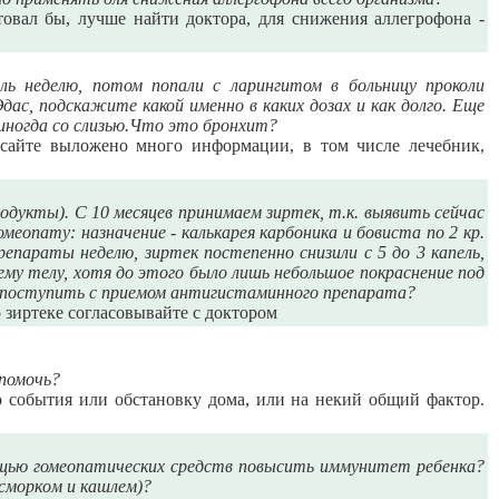
овал бы, лучше найти доктора, для снижения аллегрофона -
ль неделю, потом попали с ларингитом в больницу проколи
с, подскажите какой именно в каких дозах и как долго. Еще
 иногда со слизью.Что это бронхит?
а сайте выложено много информации, в том числе лечебник,
родукты). С 10 месяцев принимаем зиртек, т.к. выявить сейчас
омеопату: назначение - калькарея карбоника и бовиста по 2 кр.
репараты неделю, зиртек постепенно снизили с 5 до 3 капель,
сему телу, хотя до этого было лишь небольшое покраснение под
ак поступить с приемом антигистаминного препарата?
о зиртеке согласовывайте с доктором
помочь?
то события или обстановку дома, или на некий общий фактор.
мощью гомеопатических средств повысить иммунитет ребенка?
асморкoм и кашлем)?