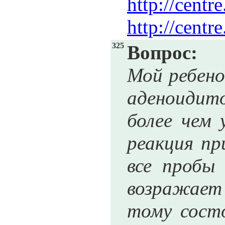
http://cent
http://cent
325
Вопрос:
Мой ребено
аденоидит
более чем 
реакция пр
все пробы 
возражает 
тому состо