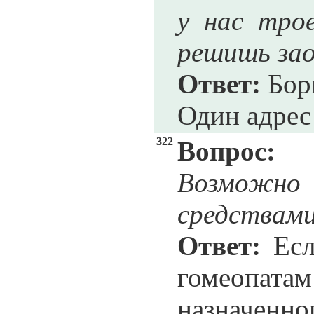
у нас тро
решишь за
Ответ:
Бори
Один адрес 
322
Вопрос:
Возможно 
средствами
Ответ:
Есл
гомеопата
назначенно