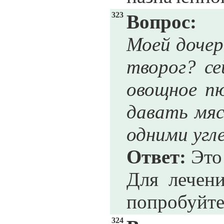
323
Вопрос:
Моей дочер
творог? се
овощное пю
давать мяс
одними угл
Ответ:
Это 
Для лечени
попробуйте
324