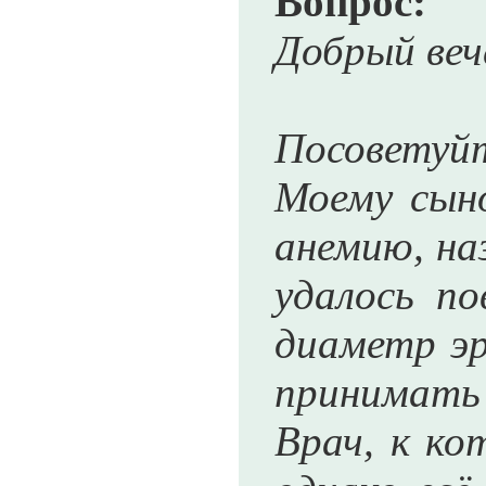
Вопрос:
Добрый веч
Посоветуйт
Моему сыно
анемию, на
удалось по
диаметр эр
принимать
Врач, к ко