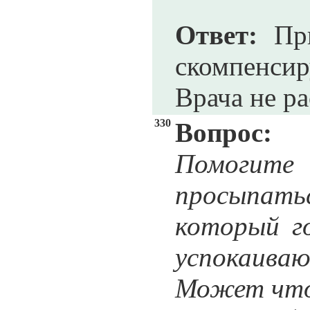
Ответ:
При
скомпенсиру
Врача не ра
330
Вопрос:
Помогите 
просыпатьс
который го
успокаиваю
Может что-