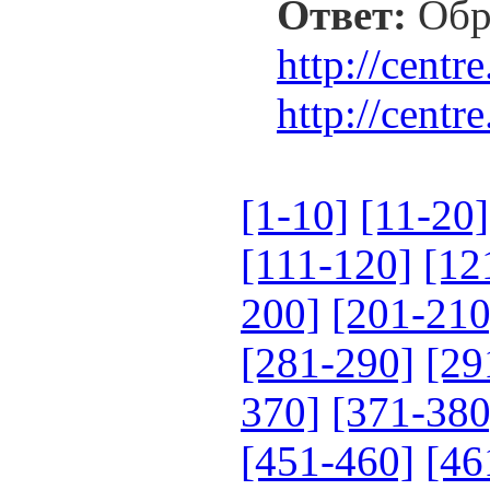
Ответ:
Обра
http://cent
http://cent
[1-10]
[11-20]
[111-120]
[12
200]
[201-210
[281-290]
[29
370]
[371-380
[451-460]
[46