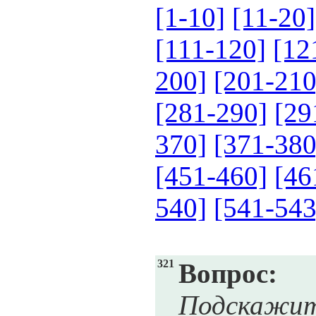
[1-10]
[11-20]
[111-120]
[12
200]
[201-210
[281-290]
[29
370]
[371-380
[451-460]
[46
540]
[541-543
321
Вопрос:
Подскажите