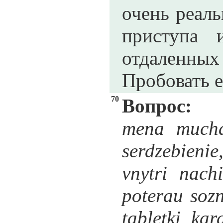
очень реал
приступа 
отдаленны
Пробовать е
70
Вопрос:
mena muchae
serdzebieni
vnytri nach
poterau sozn
tabletki kar