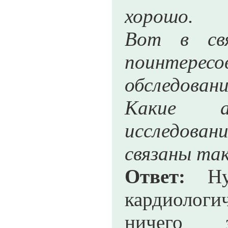
хорошо.
Вот в св
поинтерес
обследован
Какие а
исследован
связаны та
Ответ:
Нуж
кардиолог
ничего з