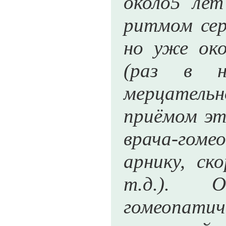
около5 лет
ритмом сер
но уже око
(раз в н
мерцател
приёмом эт
врача-гом
арнику, ск
т.д.). 
гомеопатич