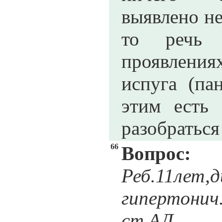
выявлено не
то речь 
проявления
испуга (па
этим есть 
разобраться
66
Вопрос:
Реб.11
гипертони
ст.АД