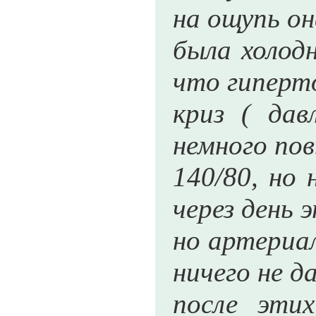
на ощупь он
была холодн
что гиперт
криз ( дав
немного пов
140/80, но
через день 
но артериал
ничего не д
после эти