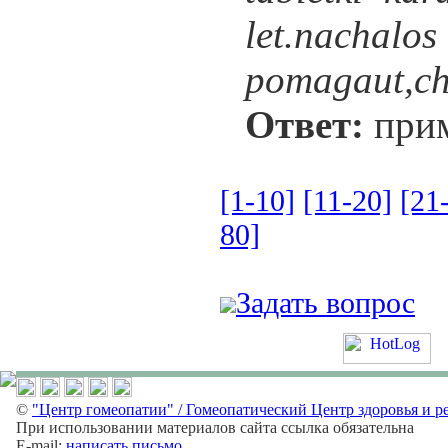
let.nachalos
pomagaut,cht
Ответ:
прим
[1-10]
[11-20]
[21
80]
Задать вопрос
©
"Центр гомеопатии" / Гомеопатический Центр здоровья и р
При использовании материалов сайта ссылка обязательна
E-mail:
написать письмо