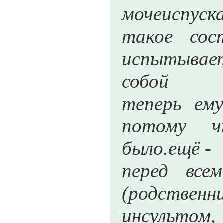
мочеиспуска
такое сос
испытывае
собой
теперь ем
потому ч
было.ещё -
перед все
(родстве
инсультом,