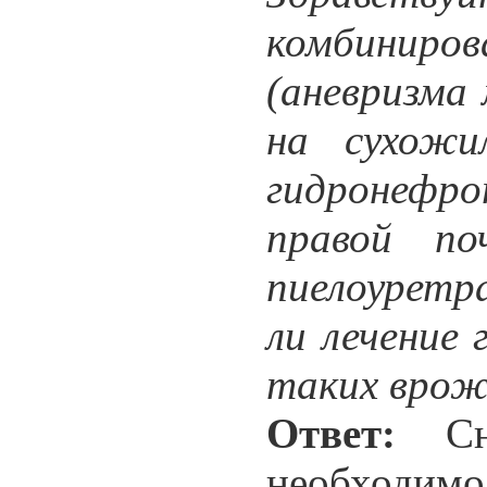
комбинир
(аневризма
на сухожи
гидронеф
правой по
пиелоуретр
ли лечение
таких врож
Ответ:
Сна
необхо