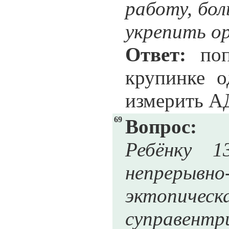
работу, бол
укрепить о
Ответ:
поп
крупинке о
измерить А
69
Вопрос:
Ребёнку 1
непрерывно
эктопическ
суправен