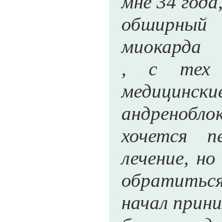
мне 34 года,
обширный
миокарда
, с тех 
медицин
андренобло
хочется п
лечение, но
обратиться
начал прин