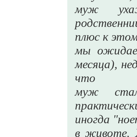
муж уха
родственни
плюс к это
мы ожидае
месяца), не
что
муж стал
практическ
иногда "ное
в животе. 