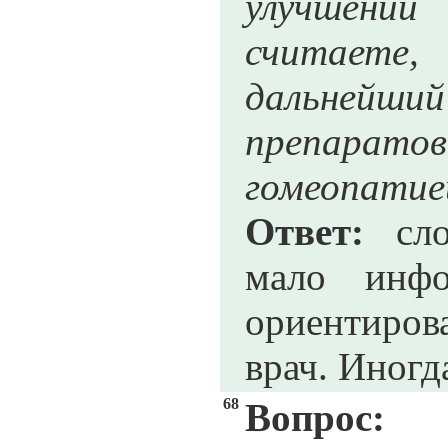
улучшени
считаете,
дальнейши
препара
гомеопатие
Ответ:
слож
мало инф
ориентиров
врач. Иногд
68
Вопрос: