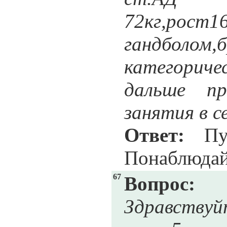
72кг,рос
гандбол
категориче
дальше п
занятия в с
Ответ:
Пус
Понаблюдай
67
Вопрос:
Здравствуй