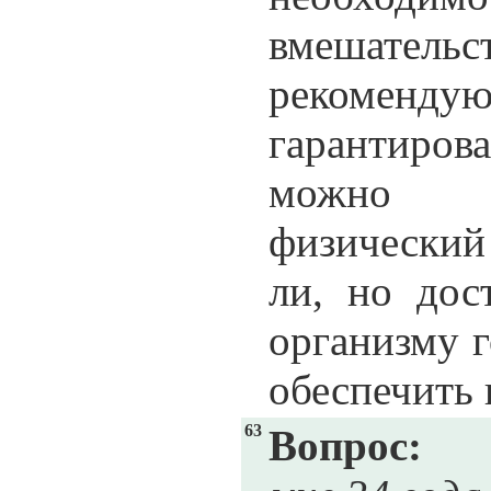
вмешатель
рекоменду
гарантиров
можно ле
физический
ли, но дос
организму 
обеспечить
63
Вопрос: