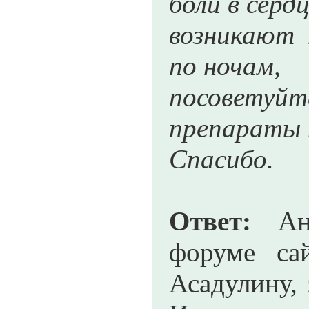
боли в серд
возникают 
по ночам,
посоветуй
препараты 
Спасибо.
Ответ:
Анд
форуме са
Асадулину,