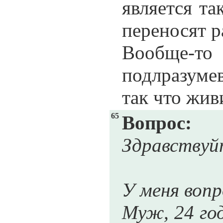
является т
переносят р
Вообще-
подлразуме
так что жив
65
Вопрос:
Здравствуй
У меня вопр
Муж, 24 го